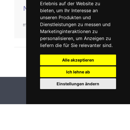
Erlebnis auf der Website zu
NICOLA IMSENG
bieten
,
um Ihr Interesse an
unseren Produkten und
Dienstleistungen zu messen und
management(at)ardent.ch
Marketinginteraktionen zu
personalisieren
,
um Anzeigen zu
liefern die für Sie relevanter sind
.
Alle akzeptieren
Ich lehne ab
Einstellungen ändern