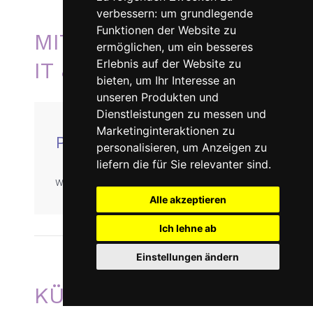
verbessern:
um grundlegende
Funktionen der Website zu
MITGLIEDERVERWALTUNG
ermöglichen
,
um ein besseres
Erlebnis auf der Website zu
IT & TICKETING
bieten
,
um Ihr Interesse an
unseren Produkten und
Dienstleistungen zu messen und
Marketinginteraktionen zu
PASCAL JERNEY
personalisieren
,
um Anzeigen zu
liefern die für Sie relevanter sind
.
webmaster(at)ardent.ch
Alle akzeptieren
Ich lehne ab
Einstellungen ändern
KÜNSTLERISCHE