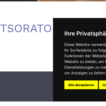
TSORATORIUM – K
Ihre Privatsphä
Diese Website verwend
Ihr Surferlebnis zu fo
Funktionen der Websit
Website zu bieten
,
um I
Dienstleistungen zu me
um Anzeigen zu liefern 
Alle akzeptieren
Ic
Impressum