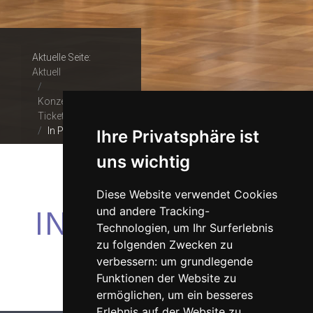
Aktuelle Seite:
Aktuell
Konzerte &
Tickets
In Paradisum
Ihre Privatsphäre ist
uns wichtig
Diese Website verwendet Cookies
IN PARADISUM
und andere Tracking-
Technologien, um Ihr Surferlebnis
zu folgenden Zwecken zu
verbessern:
um grundlegende
Funktionen der Website zu
ermöglichen
,
um ein besseres
Erlebnis auf der Website zu