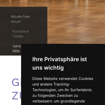
Aktuelle Seite:
Aktuell
Konzerte &
Tickets
Gemeinsam zur
Mitte
Ihre Privatsphäre ist
uns wichtig
GEMEINSAM
Diese Website verwendet Cookies
und andere Tracking-
Technologien, um Ihr Surferlebnis
ZUR MITTE
zu folgenden Zwecken zu
verbessern:
um grundlegende