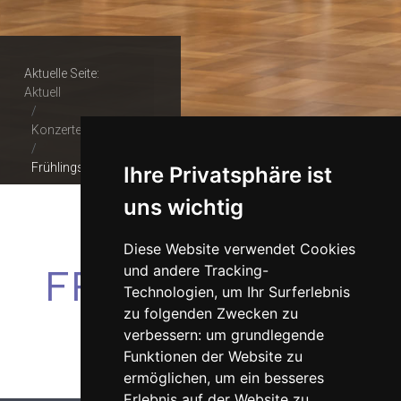
Aktuelle Seite:
Aktuell
Konzerte & Tickets
Frühlingserwachen
Ihre Privatsphäre ist
uns wichtig
Diese Website verwendet Cookies
FRÜHLINGSERW
und andere Tracking-
Technologien, um Ihr Surferlebnis
zu folgenden Zwecken zu
verbessern:
um grundlegende
Funktionen der Website zu
ermöglichen
,
um ein besseres
Erlebnis auf der Website zu