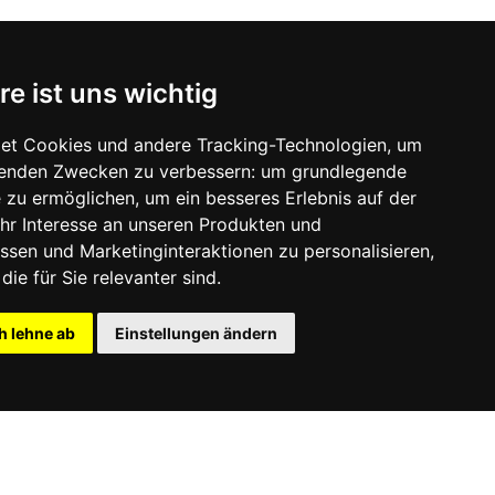
SSAAL
re ist uns wichtig
et Cookies und andere Tracking-Technologien, um
lgenden Zwecken zu verbessern:
um grundlegende
e zu ermöglichen
,
um ein besseres Erlebnis auf der
hr Interesse an unseren Produkten und
ssen und Marketinginteraktionen zu personalisieren
,
die für Sie relevanter sind
.
h lehne ab
Einstellungen ändern
Datenschutz
Login
Cookie-Einstellungen aktualisieren