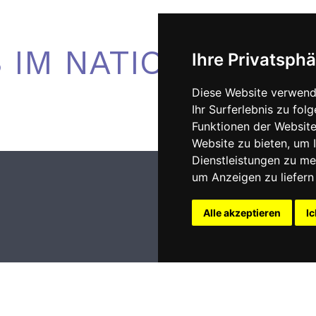
 IM NATIONALRAT
Ihre Privatsphä
Diese Website verwend
Ihr Surferlebnis zu fo
Funktionen der Websit
Website zu bieten
,
um I
Dienstleistungen zu me
um Anzeigen zu liefern 
Alle akzeptieren
Ic
Impressum
nt 2009 - 2026