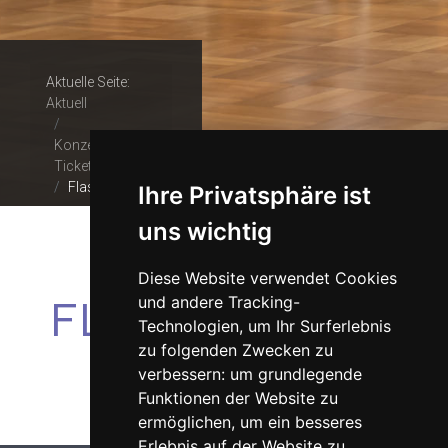
Aktuelle Seite:
Aktuell
Konzerte &
Tickets
Flashmob
Ihre Privatsphäre ist
uns wichtig
Diese Website verwendet Cookies
FLASHMOB
und andere Tracking-
Technologien, um Ihr Surferlebnis
zu folgenden Zwecken zu
verbessern:
um grundlegende
Funktionen der Website zu
ermöglichen
,
um ein besseres
Erlebnis auf der Website zu