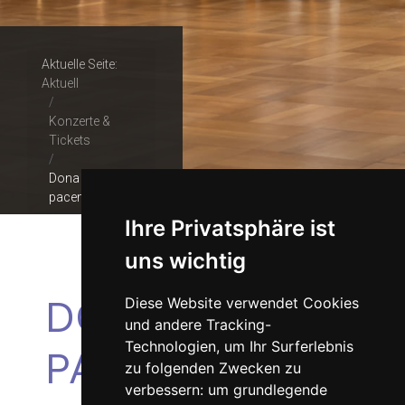
Aktuelle Seite:
Aktuell
Konzerte &
Tickets
Dona nobis
pacem
Ihre Privatsphäre ist
uns wichtig
DONA NOBIS
Diese Website verwendet Cookies
und andere Tracking-
Technologien, um Ihr Surferlebnis
PACEM
zu folgenden Zwecken zu
verbessern:
um grundlegende