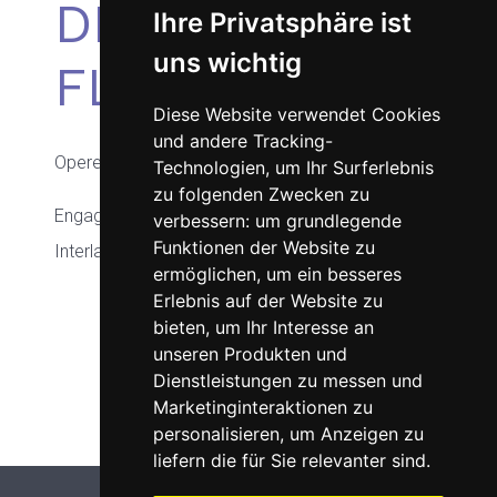
DIE
Ihre Privatsphäre ist
uns wichtig
FLEDERMAUS
Diese Website verwendet Cookies
und andere Tracking-
Operette von Johann Strauss
Technologien, um Ihr Surferlebnis
zu folgenden Zwecken zu
Engagement an den Operettenfestspielen
verbessern:
um grundlegende
Funktionen der Website zu
Interlaken 2009
ermöglichen
,
um ein besseres
Erlebnis auf der Website zu
bieten
,
um Ihr Interesse an
unseren Produkten und
Joomla Gallery
makes it better. Balbooa.com
Dienstleistungen zu messen und
Marketinginteraktionen zu
personalisieren
,
um Anzeigen zu
liefern die für Sie relevanter sind
.