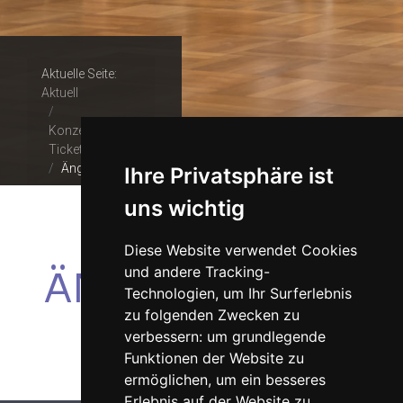
Aktuelle Seite:
Aktuell
Konzerte &
Tickets
Ängelixang
Ihre Privatsphäre ist
uns wichtig
Diese Website verwendet Cookies
ÄNGELIXANG
und andere Tracking-
Technologien, um Ihr Surferlebnis
zu folgenden Zwecken zu
verbessern:
um grundlegende
Funktionen der Website zu
ermöglichen
,
um ein besseres
Erlebnis auf der Website zu