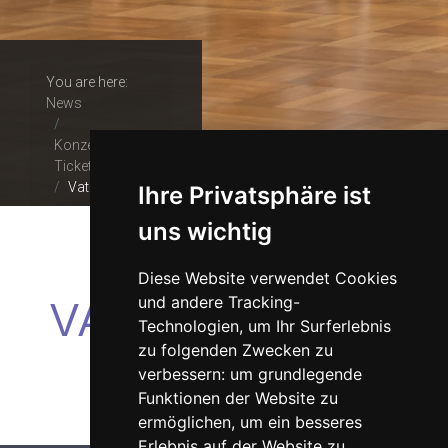
You are here:
News
Konzerte &
Tickets
Vaterliebe
Ihre Privatsphäre ist
uns wichtig
Diese Website verwendet Cookies
VATERLIEBE
und andere Tracking-
Technologien, um Ihr Surferlebnis
zu folgenden Zwecken zu
verbessern:
um grundlegende
Funktionen der Website zu
ermöglichen
,
um ein besseres
Erlebnis auf der Website zu