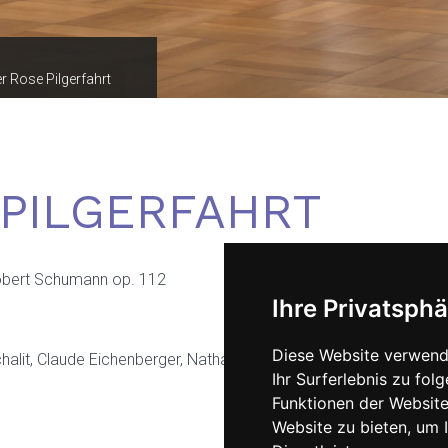
r Rose Pilgerfahrt
 PILGERFAHRT
bert Schumann op. 112
Ihre Privatsphä
Diese Website verwend
halit, Claude Eichenberger, Nathalie Mittelbach, Rolf Romei, René
Ihr Surferlebnis zu fo
Funktionen der Websit
Website zu bieten
,
um I