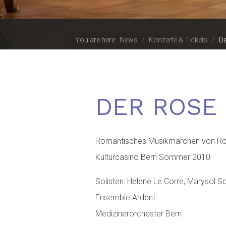
You are here:
News
Konzerte & Tickets
De
DER ROSE
Romantisches Musikmärchen von Ro
Kulturcasino Bern Sommer 2010
Solisten: Helene Le Corre, Marysol Sc
Ensemble Ardent
Medizinerorchester Bern