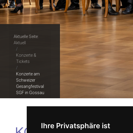
Aktuelle Seite:
Aktuell
Konzerte &
Tickets
Konzerte am
Schweizer
Gesangfestival
SGF in Gossau
Ihre Privatsphäre ist
KONZERTE AM