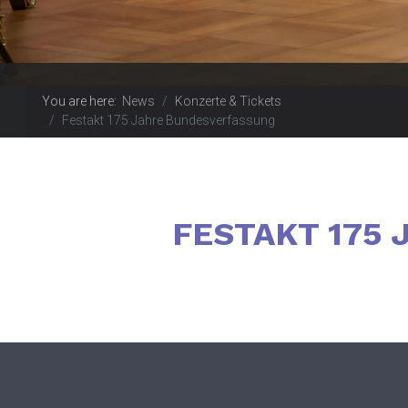
You are here:
News
Konzerte & Tickets
Festakt 175 Jahre Bundesverfassung
FESTAKT 175