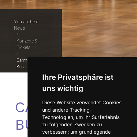
You are here:
News
Konzerte &
Tickets
Carmina
Burana
Ihre Privatsphäre ist
uns wichtig
CARMINA
Diese Website verwendet Cookies
und andere Tracking-
Technologien, um Ihr Surferlebnis
BURANA
zu folgenden Zwecken zu
verbessern:
um grundlegende