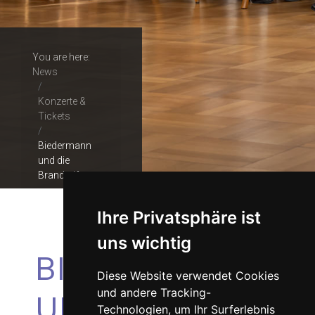
You are here:
News
Konzerte &
Tickets
Biedermann
und die
Brandstifter
Ihre Privatsphäre ist
uns wichtig
BIEDERMANN
Diese Website verwendet Cookies
und andere Tracking-
UND DIE
Technologien, um Ihr Surferlebnis