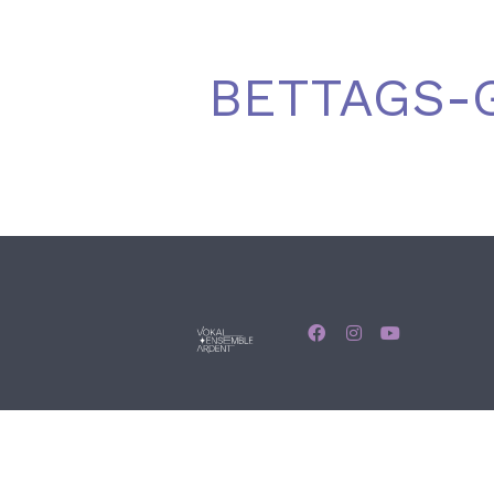
BETTAGS-
© Vokalensemble arde
Select your language